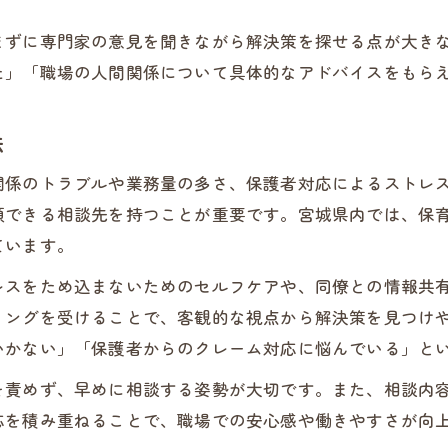
保育士協議会が推進する健康支援策
まずに専門家の意見を聞きながら解決策を探せる点が大き
保育士が実践できるセルフケアのポイント
た」「職場の人間関係について具体的なアドバイスをもら
離職防止へ保育士が選ぶ相談サービス活用法
保育士の離職防止に役立つ相談サービス
法
人材バンク活用で保育士定着をサポート
関係のトラブルや業務量の多さ、保護者対応によるストレ
保育士が相談しやすい窓口の選び方
頼できる相談先を持つことが重要です。宮城県内では、保
保育士求人選びと相談体制の重要ポイント
ています。
保育士支援センターを活用した離職対策
レスをため込まないためのセルフケアや、同僚との情報共
不安やストレス対策に役立つ宮城のサポート体制
リングを受けることで、客観的な視点から解決策を見つけ
保育士の不安解消に役立つ宮城の支援策
いかない」「保護者からのクレーム対応に悩んでいる」と
ストレス対策で保育士を守る相談体制
を責めず、早めに相談する姿勢が大切です。また、相談内
宮城県保育協議会のサポート内容と特徴
応を積み重ねることで、職場での安心感や働きやすさが向
保育士研修と相談窓口の併用活用法