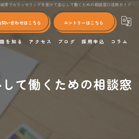
宮城県でカウンセリングを受けて安心して働くための相談窓口活用ガイド
お問い合わせはこちら
エントリーはこちら
園を知る
アクセス
ブログ
採用申込
コラム
正社員
Colors カラーズ
新卒
小規模認可保育園 Colors カラーズ ふなおか園
心して働くための相談窓
完全週休2日制
小規模認可保育園 Colors カラーズ しろいし園
転職
認可保育園 Colors カラーズ つきのき園
未経験
子育て支援 Colors カラーズハウス