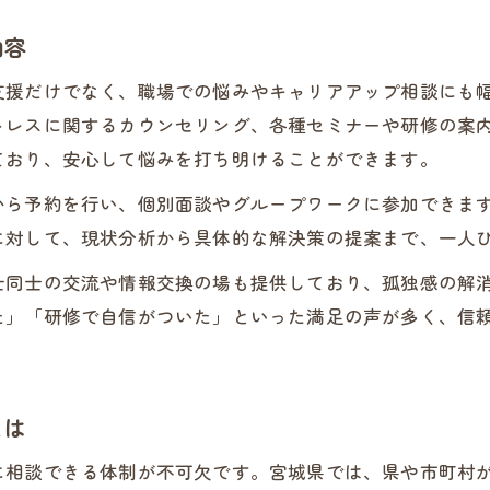
保育士が実践できるストレス軽減法
内容
安心して続ける保育士キャリア支援の実例紹介
支援だけでなく、職場での悩みやキャリアアップ相談にも
保育士キャリアを支える相談支援の実例
トレスに関するカウンセリング、各種セミナーや研修の案
人材センター活用で安心の保育士生活へ
ており、安心して悩みを打ち明けることができます。
相談窓口に寄せられた保育士の声と変化
から予約を行い、個別面談やグループワークに参加できま
保育士バンク利用後のキャリア事例紹介
に対して、現状分析から具体的な解決策の提案まで、一人
保育士研修と相談支援の効果的な併用
士同士の交流や情報交換の場も提供しており、孤独感の解
た」「研修で自信がついた」といった満足の声が多く、信
とは
に相談できる体制が不可欠です。宮城県では、県や市町村