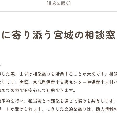
宮城県保育士支援センターのサポート内容
悩みを相談できる保育士のための体制とは
保育士人材バンクを活用した不安解消策
宮城県で利用可能な保育士向けカウンセリング情報
みに寄り添う宮城の相談窓
保育士が宮城県で受けるカウンセリングの特徴
保育士向けのカウンセリング窓口徹底解説
宮城県内で選べる保育士相談サービス一覧
れ
保育士バンク利用者のカウンセリング体験談
感じた際、まずは相談窓口を活用することが大切です。相
メンタルケア充実の保育士人材センター紹介
なります。実際、宮城県保育士支援センターや保育士人材
働きやすさを支える保育士のメンタルケア術
初めての方でも安心して利用できます。
保育士の働きやすさを高めるメンタルケア
談予約を行い、担当者との面談を通じて悩みを共有します
相談窓口の活用で保育士の心を守る方法
ポートが受けられます。こうした公的な窓口は、個人情報
保育士研修で学ぶストレスマネジメント術