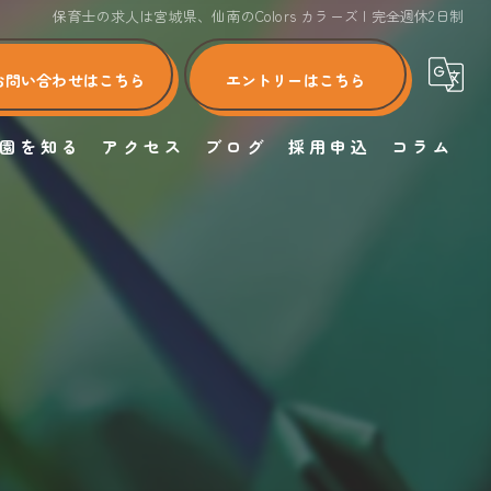
保育士の求人は宮城県、仙南のColors カラーズ | 完全週休2日制
お問い合わせはこちら
エントリーはこちら
園を知る
アクセス
ブログ
採用申込
コラム
正社員
Colors カラーズ
新卒
小規模認可保育園 Colors カラーズ ふなおか園
完全週休2日制
小規模認可保育園 Colors カラーズ しろいし園
転職
認可保育園 Colors カラーズ つきのき園
未経験
子育て支援 Colors カラーズハウス