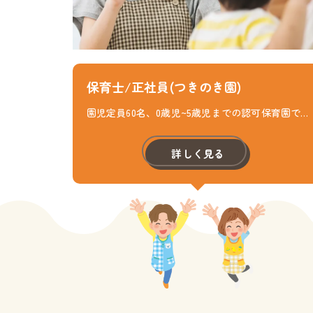
保育士/正社員(つきのき園)
園児定員60名、0歳児~5歳児までの認可保育園です。 子供たち一人ひとりに寄り添った保育と、明るく元気な保育環境を目指しています。 スタッフ全員で考え、協力し合って、働きやすく、より良い職場環境を創造すべくノー残業・ノー持ち帰りを推奨し、職場もプライベートも充実した時間を過ごせるよう日々努力しています。 子どもたちのカラーを引き出せるように1人1人と向き合って得意・好きなことを伸ばし、のびのびと学べる保育を実践していきます。 既存園と共に職員の働きやすさを整えることに最も注力しています。
詳しく見る